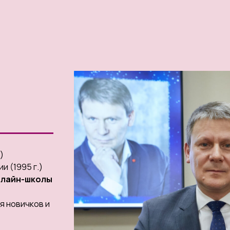
)
 (1995 г.)
нлайн-школы
я новичков и