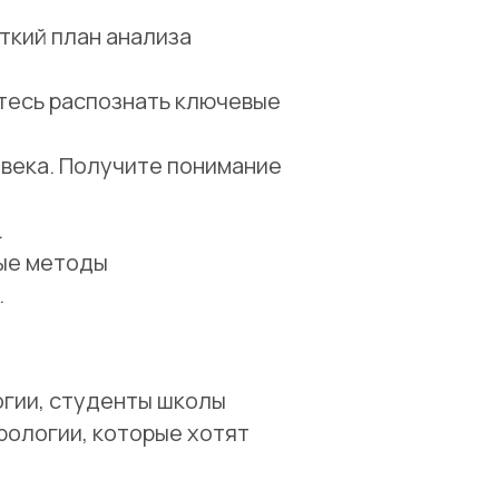
ткий план анализа
тесь распознать ключевые
овека. Получите понимание
.
ные методы
.
огии, студенты школы
рологии, которые хотят