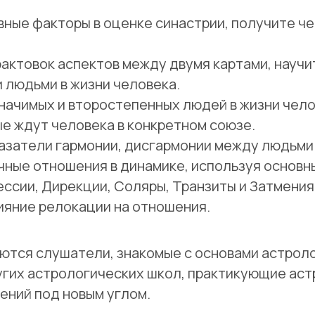
вные факторы в оценке синастрии, получите че
актовок аспектов между двумя картами, научи
 людьми в жизни человека.
начимых и второстепенных людей в жизни чел
ые ждут человека в конкретном союзе.
азатели гармонии, дисгармонии между людьми
чные отношения в динамике, используя основ
ессии, Дирекции, Соляры, Транзиты и Затмения
ияние релокации на отношения.
ются слушатели, знакомые с основами астрол
угих астрологических школ, практикующие аст
ений под новым углом.