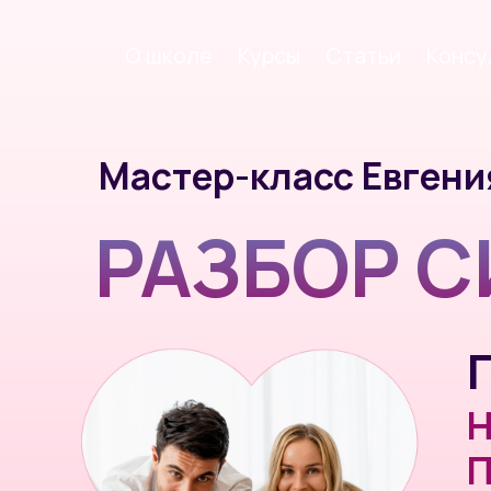
О школе
Курсы
Статьи
Консу
Мастер-класс Евгения В
РАЗБОР С
Пол
НАЛ
ПРО
РЕЛ