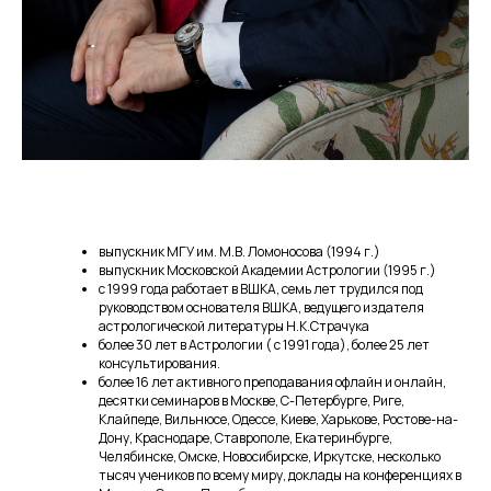
выпускник МГУ им. М.В. Ломоносова (1994 г.)
выпускник Московской Академии Астрологии (1995 г.)
с 1999 года работает в ВШКА, семь лет трудился под
руководством основателя ВШКА, ведущего издателя
астрологической литературы Н.К.Страчука
более 30 лет в Астрологии ( с 1991 года), более 25 лет
консультирования.
более 16 лет активного преподавания офлайн и онлайн,
десятки семинаров в Москве, С-Петербурге, Риге,
Клайпеде, Вильнюсе, Одессе, Киеве, Харькове, Ростове-на-
Дону, Краснодаре, Ставрополе, Екатеринбурге,
Челябинске, Омске, Новосибирске, Иркутске, несколько
тысяч учеников по всему миру, доклады на конференциях в