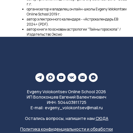
г.г.
организатор и владелец онлайн-школы Evgeny Volokontsev
Online School 2019 г.
автор электронного календаря - «Астрокалендарь ЕВ
2024» (PDF).
автор книги по основам астрологии "Тайны гороскопа" /
Издательство Эксмо
Evgeny Volokontsev Online School 2026
ИП Волоконцев Евгений Валентинович
ИНН: 504403811725
E-mail: evgeny_volokontsev@mail.ru
Остались вопросы, напишите нам
СЮДА
Политика конфиденциальности и обработки