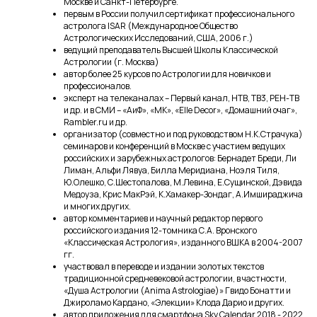
Москве и Санкт-Петербурге.
первым в России получил сертификат профессионального
астролога ISAR (Международное Общество
Астрологических Исследований, США, 2006 г.)
ведущий преподаватель Высшей Школы Классической
Астрологии (г. Москва)
автор более 25 курсов по Астрологии для новичков и
профессионалов.
эксперт на телеканалах – Первый канал, НТВ, ТВ3, РЕН-ТВ
и др. и в СМИ – «АиФ», «МК», «Elle Decor», «Домашний очаг»,
Rambler.ru и др.
организатор (совместно и под руководством Н.К.Страчука)
семинаров и конференций в Москве с участием ведущих
российских и зарубежных астрологов: Бернадет Бреди, Ли
Лиман, Альфи Лявуа, Билла Меридиана, Ноэля Тиля,
Ю.Олешко, С.Шестопалова, М.Левина, Е.Сущинской, Дэвида
Медоуза, Крис МакРэй, К.Хамакер-Зондаг, А.Имшираджича
и многих других.
автор комментариев и научный редактор первого
российского издания 12-томника С.А. Вронского
«Классическая Астрология», изданного ВШКА в 2004-2007
гг.
участвовал в переводе и издании золотых текстов
традиционной средневековой астрологии, в частности,
«Душа Астрологии (Anima Astrologiae)» Гвидо Бонатти и
Джироламо Кардано, «Элекции» Клода Дарио и других.
автор приложения для смартфона Sky Calendar 2018 - 2022