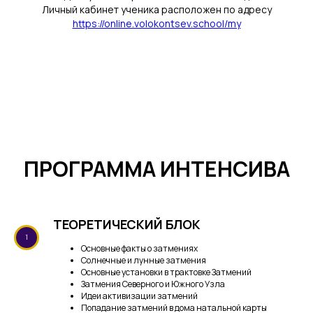
Личный кабинет ученика расположен по адресу
https://online.volokontsev.school/my
ПРОГРАММА ИНТЕНСИВА
ТЕОРЕТИЧЕСКИЙ БЛОК
Основные факты о затмениях
Солнечные и лунные затмения
Основные установки в трактовке Затмений
Затмения Северного и Южного Узла
Идеи активизации затмений
Попадание затмений в дома натальной карты