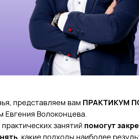
зья, представляем вам
ПРАКТИКУМ П
м Евгения Волоконцева.
 практических занятий
помогут закр
нять
, какие подходы наиболее резуль