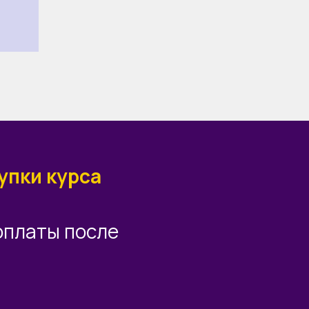
упки курса
оплаты после