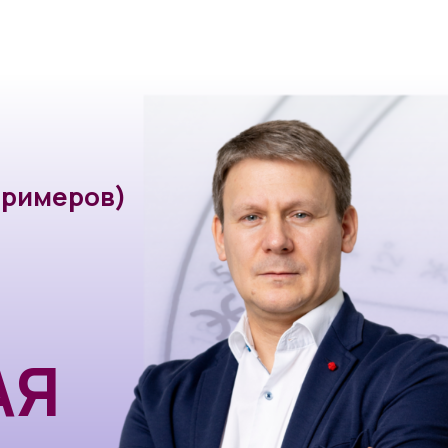
льтации
Sky Calendar 2025
Астрокалендар
меров)
Я