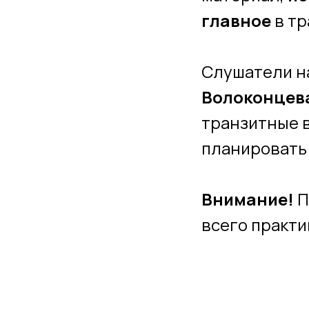
главное
в т
Слушатели на
Волоконцева
транзитные в
планировать
Внимание!
П
всего практи