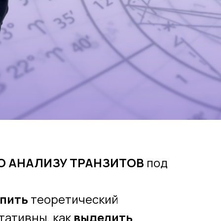
О АНАЛИЗУ ТРАНЗИТОВ
под
епить
теоретический
тативны, как
выделить