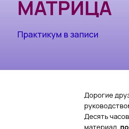
Практикум в записи
Дорогие дру
руководство
Десять часов
материал,
по