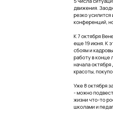
5 числа ситуац
движения. Заодн
резко усилится 
конференций, н
К 7 октября Вен
еще 19 июня. К 
сбоям и кадровы
работу в конце 
начала октября 
красоты, покупо
Уже 8 октября 
- можно подвест
жизни что-то ро
школами и педаг