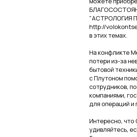
можете приобре
БЛАГОСОСТОЯНИЕ
"АСТРОЛОГИЯ П
http://volokont
в этих темах.
На конфликте Ме
потери из-за н
бытовой техники
с Плутоном пом
сотрудников, по
компаниями, го
для операций и 
Интересно, что 
удивляйтесь, ес