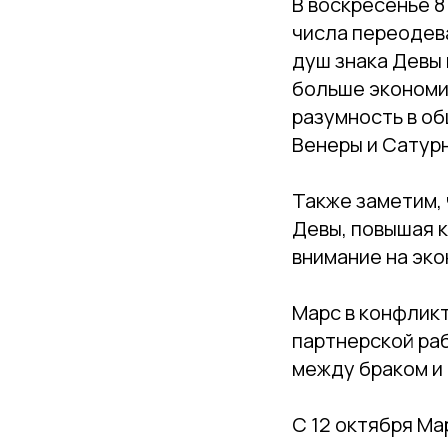
В воскресенье 
числа переодев
душ знака Девы 
больше экономим
разумность в об
Венеры и Сатур
Также заметим, 
Девы, повышая 
внимание на эко
Марс в конфликт
партнерской ра
между браком и 
С 12 октября Ма