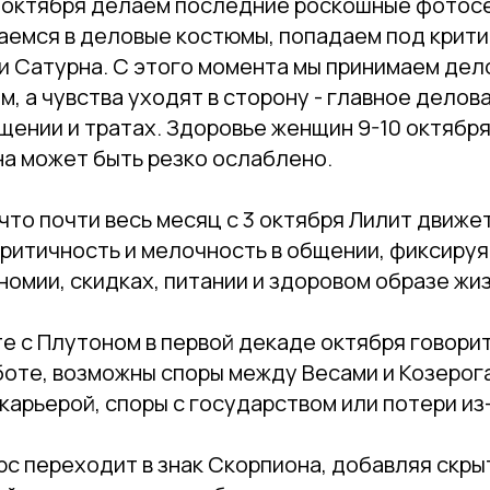
8 октября делаем последние роскошные фотосе
аемся в деловые костюмы, попадаем под крити
и Сатурна. С этого момента мы принимаем дел
, а чувства уходят в сторону - главное делова
щении и тратах. Здоровье женщин 9-10 октября
на может быть резко ослаблено.
что почти весь месяц с 3 октября Лилит движет
критичность и мелочность в общении, фиксиру
номии, скидках, питании и здоровом образе жиз
е с Плутоном в первой декаде октября говорит
боте, возможны споры между Весами и Козерог
карьерой, споры с государством или потери из
рс переходит в знак Скорпиона, добавляя скры