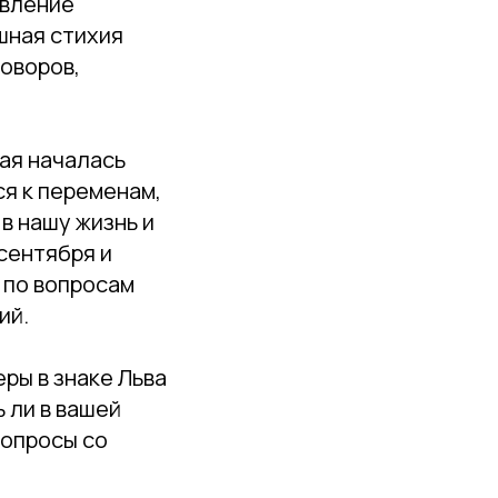
авление
шная стихия
говоров,
рая началась
ся к переменам,
в нашу жизнь и
 сентября и
 по вопросам
ий.
ры в знаке Льва
ь ли в вашей
вопросы со