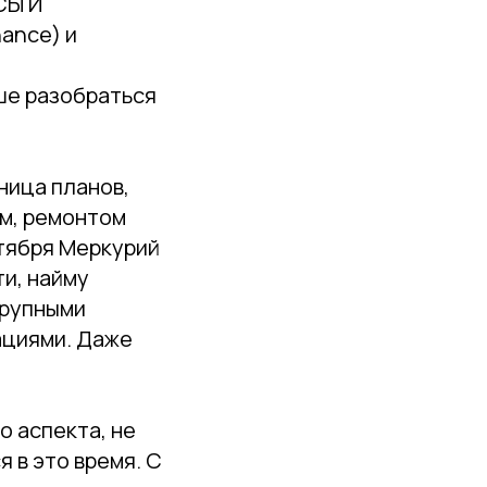
СЫ И
ance) и
чше разобраться
ница планов,
ем, ремонтом
ктября Меркурий
и, найму
крупными
ациями. Даже
о аспекта, не
 в это время. С