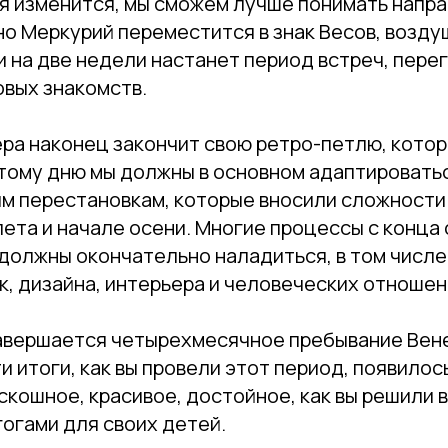
ия изменится, мы сможем лучше понимать напр
о Меркурий переместится в знак Весов, возду
и на две недели настанет период встреч, пере
овых знакомств.
ера наконец закончит свою ретро-петлю, кото
этому дню мы должны в основном адаптировать
м перестановкам, которые вносили сложности 
лета и начале осени. Многие процессы с конца
должны окончательно наладиться, в том числе
к, дизайна, интерьера и человеческих отношен
завершается четырехмесячное пребывание Вене
и итоги, как вы провели этот период, появилос
скошное, красивое, достойное, как вы решили 
огами для своих детей.