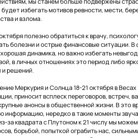
ействиям, мы станем больше подвержены страс
 будет избегать мотивов ревности, мести, бер
ства и взлома.
октября полезно обратиться к врачу, психолог
ать болезни и острые финансовые ситуации. В
хорошая динамика, но важно избегать невыгод
вой, в личных отношениях это период либо ярк
 и решений.
ние Меркурия и Солнца 18-21 октября в Весах 
ии, приносит всплеск переговоров, встреч, в
крупные анонсы в общественной жизни. В это в
ю информацию, нередко в такие моменты звуч
из-за квадрата с Плутоном к 21 числу мы можем
сов, борьбой, попыткой ограбить нас, сильны