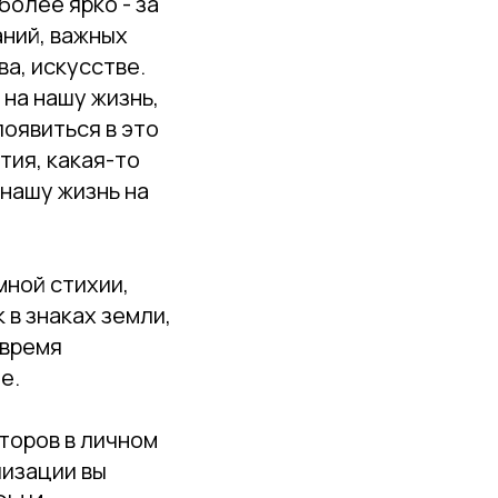
более ярко - за
аний, важных
а, искусстве.
на нашу жизнь,
оявиться в это
тия, какая-то
 нашу жизнь на
мной стихии,
 в знаках земли,
 время
е.
торов в личном
лизации вы