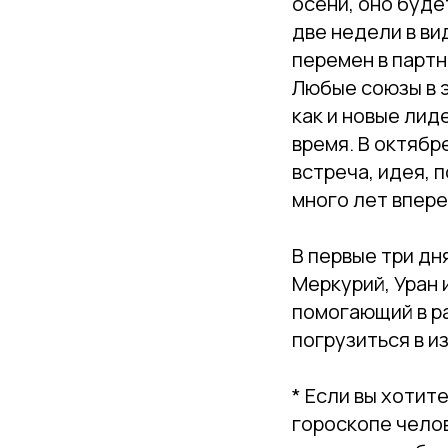
осени, оно буде
две недели в ви
перемен в партн
Любые союзы в э
как и новые лид
время. В октябр
встреча, идея, 
много лет впере
В первые три дн
Меркурий, Уран 
помогающий в ра
погрузиться в и
* Если вы хотит
гороскопе чело