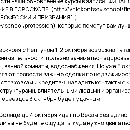
сти наши обновленные курсы в записи "ФИНАН
 В ГОРОСКОПЕ"(http://volokontsev.school/fin
РОФЕССИИ И ПРИЗВАНИЯ" (
sev.school/profession), которые помогут вам лу
ркурия с Нептуном 1-2 октября возможна пута
евнимательности, полезно заниматься здоровь
, ванной комнаты, водоснабжения. Но уже 3 о
огают провести важные сделки по недвижимост
 страховкам и кредитам, наладить контакты с 
сструктурами, влиятельными людьми и организ
переездов 3 октября будет удачным.
Солнце до 4 октября идет по Весам без единог
ли вы не будете ощущать, куда нужно двигаться