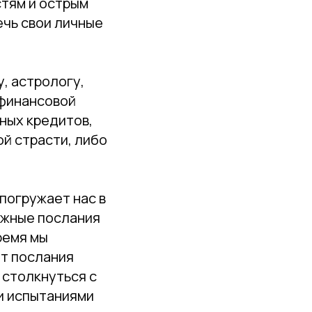
тям и острым
ечь свои личные
у, астрологу,
 финансовой
ных кредитов,
ой страсти, либо
погружает нас в
ажные послания
ремя мы
ат послания
 столкнуться с
ми испытаниями