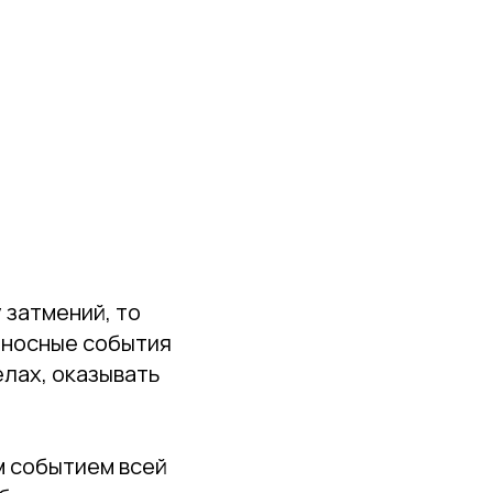
 затмений, то
оносные события
елах, оказывать
м событием всей