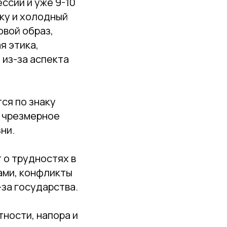
ссии и уже 9-10
ку и холодный
овой образ,
я этика,
 из-за аспекта
ся по знаку
я чрезмерное
ни.
 о трудностях в
ами, конфликты
-за государства.
тности, напора и