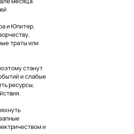
чале месяца.
чей
ра и Юпитер,
ворчеству,
ные траты или
поэтому станут
обытий и слабые
ить ресурсы,
йствия.
ряхнуть
езапные
лектричеством и