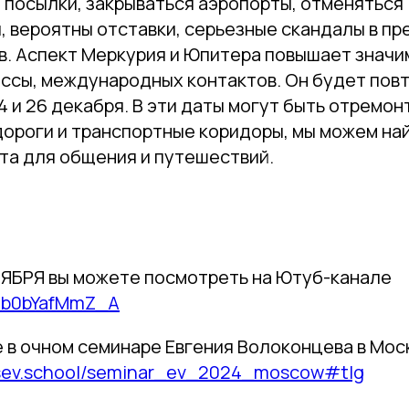
посылки, закрываться аэропорты, отменяться
 вероятны отставки, серьезные скандалы в пр
в. Аспект Меркурия и Юпитера повышает значим
ессы, международных контактов. Он будет пов
, 4 и 26 декабря. В эти даты могут быть отремо
дороги и транспортные коридоры, мы можем на
та для общения и путешествий.
ЯБРЯ вы можете посмотреть на Ютуб-канале
e/b0bYafMmZ_A
 в очном семинаре Евгения Волоконцева в Моск
ntsev.school/seminar_ev_2024_moscow#tlg