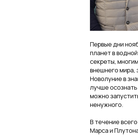
Первые дни ноя
планет в водной
секреты, многим
внешнего мира, 
Новолуние в зна
лучше осознать 
можно запустить
ненужного.
В течение всег
Марса и Плутон