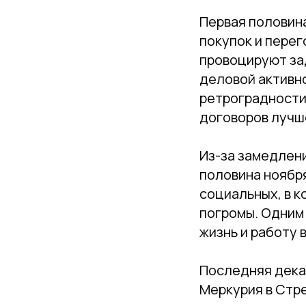
Первая половин
покупок и перег
провоцируют за
деловой активно
ретроградности 
договоров лучш
Из-за замедлени
половина ноября
социальных, в к
погромы. Одним
жизнь и работу 
Последняя декад
Меркурия в Стр