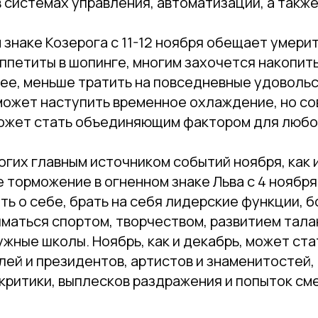
в системах управления, автоматизации, а также
 знаке Козерога с 11-12 ноября обещает умери
ппетиты в шопинге, многим захочется накопит
ее, меньше тратить на повседневные удовольс
 может наступить временное охлаждение, но с
ожет стать объединяющим фактором для любо
ногих главным источником событий ноября, как 
е торможение в огненном знаке Льва с 4 ноября
ть о себе, брать на себя лидерские функции, 
маться спортом, творчеством, развитием тала
ужные школы. Ноябрь, как и декабрь, может ст
ей и президентов, артистов и знаменитостей,
критики, выплесков раздражения и попыток сме