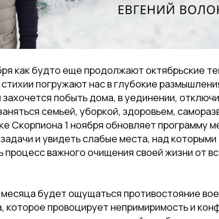
бря как будто еще продолжают октябрьские те
 стихии погружают нас в глубокие размышления
 захочется побыть дома, в уединении, отключи
заняться семьей, уборкой, здоровьем, самораз
ке Скорпиона 1 ноября обновляет программу м
задачи и увидеть слабые места, над которыми
 процесс важного очищения своей жизни от вс
о месяца будет ощущаться противостояние вое
а, которое провоцирует непримиримость и кон