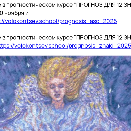
е в прогностическом курсе "ПРОГНОЗ ДЛЯ 12 З
 ноября и
s://volokontsev.school/prognosis_asc_2025
е в прогностическом курсе "ПРОГНОЗ ДЛЯ 12 
ttps://volokontsev.school/prognosis_znaki_202