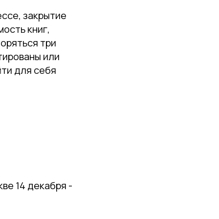
ессе, закрытие
ость книг,
торяться три
нтированы или
йти для себя
ве 14 декабря -