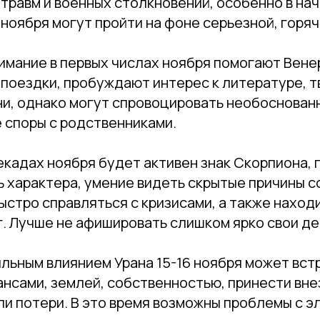
травм и военных столкновений, особенно в на
ноября могут пройти на фоне серьезной, горя
имание в первых числах ноября помогают Вене
 поездки, пробуждают интерес к литературе, т
ни, однако могут спровоцировать необоснован
 споры с родственниками.
екадах ноября будет активен знак Скорпиона, 
 характера, умение видеть скрытые причины с
ыстро справляться с кризисами, а также наход
. Лучше не афишировать слишком ярко свои де
льным влиянием Урана 15-16 ноября может вст
ансами, землей, собственностью, принести вн
и потери. В это время возможны проблемы с э