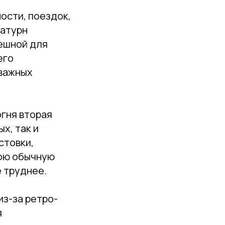
ости, поездок,
Сатурн
ешной для
его
 важных
огня вторая
х, так и
стовки,
вою обычную
е труднее.
из-за ретро-
я