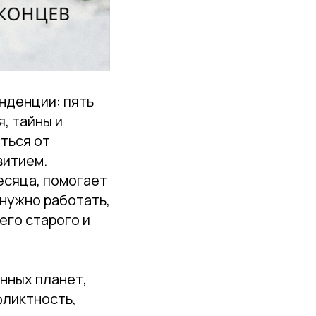
нденции: пять
, тайны и
ться от
витием.
есяца, помогает
 нужно работать,
его старого и
нных планет,
фликтность,