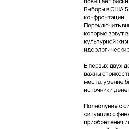
повышает риски 
Выборы в США 5 
конфронтации.
Переключить вн
которые зовут в
культурной жиз
идеологические
В первых двух д
важны стойкость
места, умение б
источники денег
Полнолуние с си
ситуацию с фин
приобретения ил