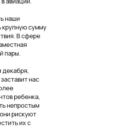
 в авиации.
ть наши
ь крупную сумму
твия. В сфере
овместная
й пары.
и декабря,
 заставит нас
более
нтов ребенка,
ать непростым
 они рискуют
стить их с