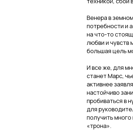
техникой, сбои 
Венера в земном
потребности и а
на что-то стоящ
любви и чувств
большая цель м
И все же, для м
станет Марс, чь
активнее заявля
настойчиво зани
пробиваться в н
для руководител
получить много 
«трона».