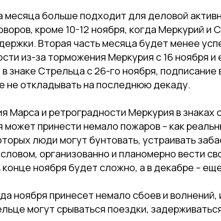
а месяца больше подходит для деловой активн
оворов, кроме 10-12 ноября, когда Меркурий и 
держки. Вторая часть месяца будет менее усп
сти из-за торможения Меркурия с 16 ноября и 
в знаке Стрельца с 26-го ноября, подписание
е не откладывать на последнюю декаду.
я Марса и ретроградности Меркурия в знаках 
 может принести немало пожаров – как реальны
оторых люди могут бунтовать, устраивать заба
 словом, организованно и планомерно вести с
в конце ноября будет сложно, а в декабре – ещ
а ноября принесет немало сбоев и волнений, 
ельце могут срываться поездки, задерживатьс