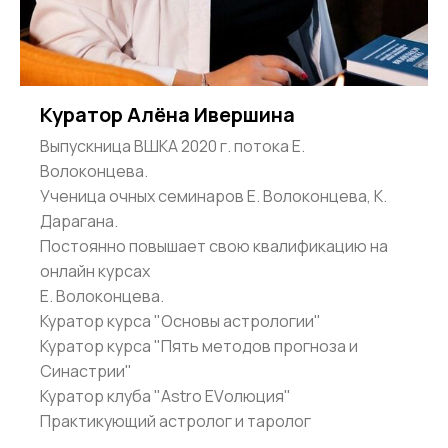
Куратор Алёна Ивершина
Выпускница ВШКА 2020 г. потока Е.
Волоконцева.
Ученица очных семинаров Е. Волоконцева, К.
Дарагана.
Постоянно повышает свою квалификацию на
онлайн курсах
Е. Волоконцева.
Куратор курса "Основы астрологии"
Куратор курса "Пять методов прогноза и
Синастрии"
Куратор клуба "Astro EVолюция"
Практикующий астролог и таролог