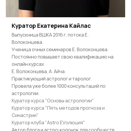
Куратор Екатерина Кайлас
Выпускница ВШКА 2016 г. потока Е.
Волоконцева.
Ученица очных семинаров Е. Волоконцева.
Постоянно повышает свою квалификацию на
онлайн курсах
Е. Волоконцева, А. Айча.
Практикующий астролог и таролог.
Провела уже более 1000 консультаций по
астрологии.
Куратор курса "Основы астрологии"
Куратор курса "Пять методов прогноза и
Синастрии"
Куратор клуба "Astro EVолюция"
Автор блога и астро-колонок для сообществ