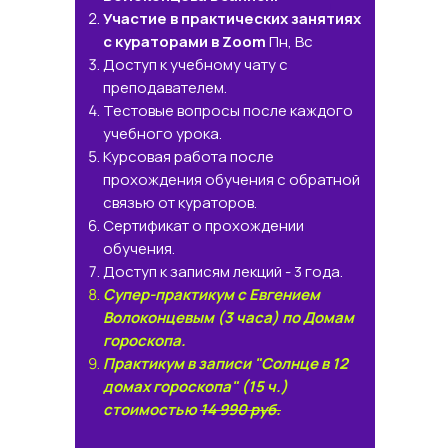
Участие в практических занятиях
с кураторами в Zoom
Пн, Вс
Доступ к учебному чату с
преподавателем.
Тестовые вопросы после каждого
учебного урока.
Курсовая работа после
прохождения обучения с обратной
связью от кураторов.
Сертификат о прохождении
обучения.
Доступ к записям лекций - 3 года.
Супер-практикум с Евгением
Волоконцевым (3 часа) по Домам
гороскопа.
Практикум в записи "Солнце в 12
домах гороскопа" (15 ч.)
стоимостью
14 990 руб.