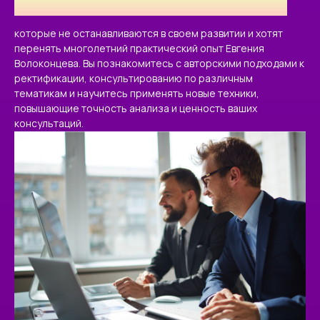
ПРОФЕССИОНАЛЬНЫХ АСТРОЛОГОВ,
которые не останавливаются в своем развитии и хотят
перенять многолетний практический опыт Евгения
Волоконцева. Вы познакомитесь с авторскими подходами к
ректификации, консультированию по различным
тематикам и научитесь применять новые техники,
повышающие точность анализа и ценность ваших
консультаций.